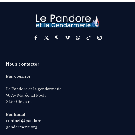
Facebook
X
Pinterest
Vimeo
WhatsApp
TikTok
Instagram
(Twitter)
Nous contacter
Par courrier
Le Pandore et la gendarmerie
90 Av. Maréchal Foch
34500 Béziers
Par Email
contact@pandore-
gendarmerie.org