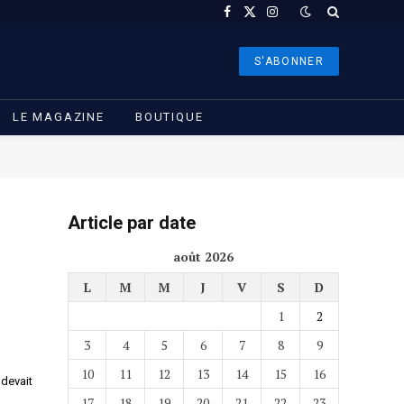
Facebook
X
Instagram
(Twitter)
S'ABONNER
LE MAGAZINE
BOUTIQUE
Article par date
août 2026
L
M
M
J
V
S
D
1
2
3
4
5
6
7
8
9
10
11
12
13
14
15
16
 devait
17
18
19
20
21
22
23