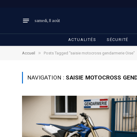
samedi, 8 août
ACTUALITÉS
SÉCURITÉ
»
Accueil
Posts Tagged "saisie motocross gendarmerie Oise"
NAVIGATION :
SAISIE MOTOCROSS GEND