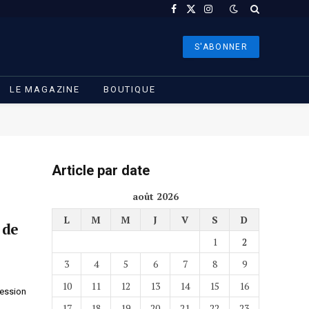
Facebook
X
Instagram
(Twitter)
S'ABONNER
LE MAGAZINE
BOUTIQUE
Article par date
août 2026
L
M
M
J
V
S
D
 de
1
2
3
4
5
6
7
8
9
10
11
12
13
14
15
16
fession
17
18
19
20
21
22
23