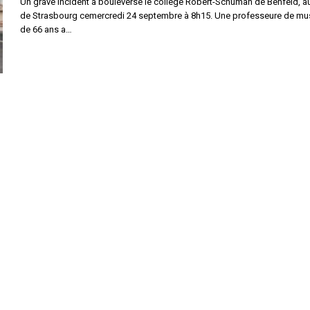
Un grave incident a bouleversé le collège Robert-Schuman de Benfeld, a
de Strasbourg cemercredi 24 septembre à 8h15. Une professeure de mu
de 66 ans a…