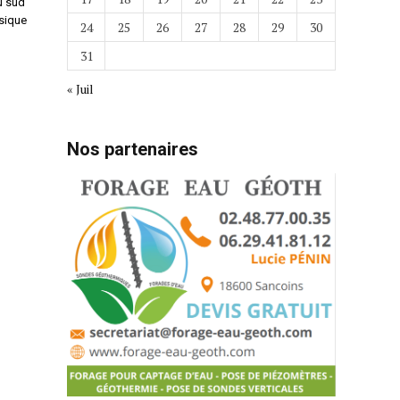
u sud
sique
24
25
26
27
28
29
30
31
« Juil
Nos partenaires