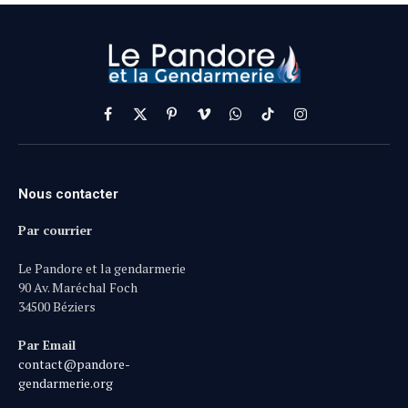
Facebook
X
Pinterest
Vimeo
WhatsApp
TikTok
Instagram
(Twitter)
Nous contacter
Par courrier
Le Pandore et la gendarmerie
90 Av. Maréchal Foch
34500 Béziers
Par Email
contact@pandore-
gendarmerie.org