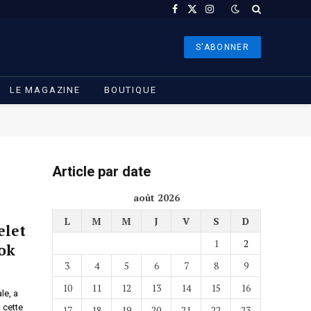
Facebook
X
Instagram
(Twitter)
S'ABONNER
LE MAGAZINE
BOUTIQUE
Article par date
août 2026
L
M
M
J
V
S
D
elet
1
2
ook
3
4
5
6
7
8
9
10
11
12
13
14
15
16
le, a
 cette
17
18
19
20
21
22
23