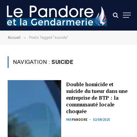
»
Accueil
Posts Tagged "suicide"
NAVIGATION :
SUICIDE
Double homicide et
suicide du tueur dans une
entreprise de BTP : la
communauté locale
choquée
PAR
PANDORE
02/08/2025