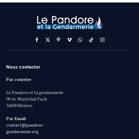
Facebook
X
Pinterest
Vimeo
WhatsApp
TikTok
Instagram
(Twitter)
Nous contacter
Par courrier
Le Pandore et la gendarmerie
90 Av. Maréchal Foch
34500 Béziers
Par Email
contact@pandore-
gendarmerie.org