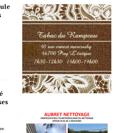
cule
s
é
ses
es-