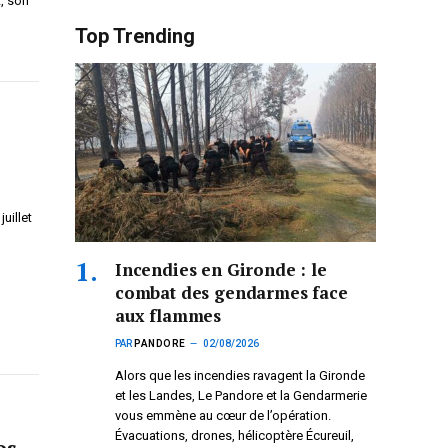
t, son
Top Trending
uillet
Incendies en Gironde : le
combat des gendarmes face
aux flammes
PAR
PANDORE
02/08/2026
Alors que les incendies ravagent la Gironde
et les Landes, Le Pandore et la Gendarmerie
vous emmène au cœur de l’opération.
Évacuations, drones, hélicoptère Écureuil,
os