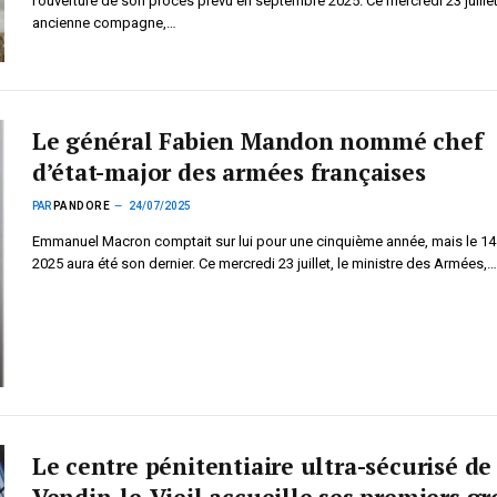
l’ouverture de son procès prévu en septembre 2025. Ce mercredi 23 juille
ancienne compagne,…
Le général Fabien Mandon nommé chef
d’état-major des armées françaises
PAR
PANDORE
24/07/2025
Emmanuel Macron comptait sur lui pour une cinquième année, mais le 14 j
2025 aura été son dernier. Ce mercredi 23 juillet, le ministre des Armées,…
Le centre pénitentiaire ultra-sécurisé de
Vendin-le-Vieil accueille ses premiers gr