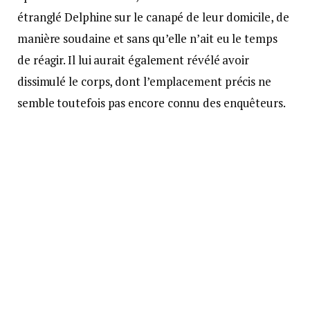
étranglé Delphine sur le canapé de leur domicile, de
manière soudaine et sans qu’elle n’ait eu le temps
de réagir. Il lui aurait également révélé avoir
dissimulé le corps, dont l’emplacement précis ne
semble toutefois pas encore connu des enquêteurs.
Un impact majeur sur
l’instruction
Ces éléments, s’ils sont confirmés, pourraient avoir
un impact majeur sur l’instruction, d’autant que
depuis le début de l’affaire, le corps de Delphine n’a
jamais été retrouvé, et les versions données par
Cédric Jubillar se sont montrées souvent