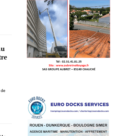
au
tre
 de