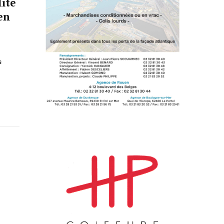
lite
en
s