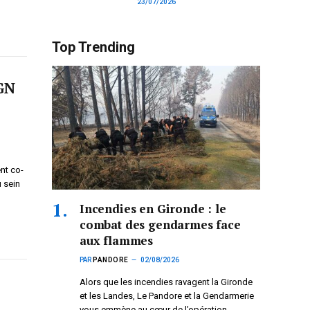
23/07/2026
Top Trending
IGN
nt co-
u sein
Incendies en Gironde : le
combat des gendarmes face
aux flammes
PAR
PANDORE
02/08/2026
Alors que les incendies ravagent la Gironde
et les Landes, Le Pandore et la Gendarmerie
vous emmène au cœur de l’opération.