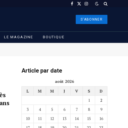
Facebook
X
Instagram
(Twitter)
S'ABONNER
LE MAGAZINE
BOUTIQUE
Article par date
août 2026
L
M
M
J
V
S
D
ès
1
2
dans
3
4
5
6
7
8
9
10
11
12
13
14
15
16
17
18
19
20
21
22
23