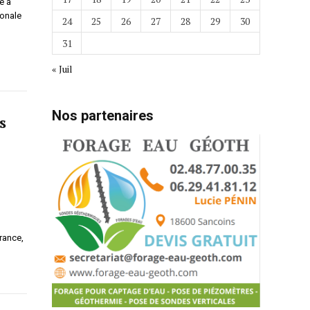
e a
ionale
24
25
26
27
28
29
30
31
« Juil
Nos partenaires
s
France,