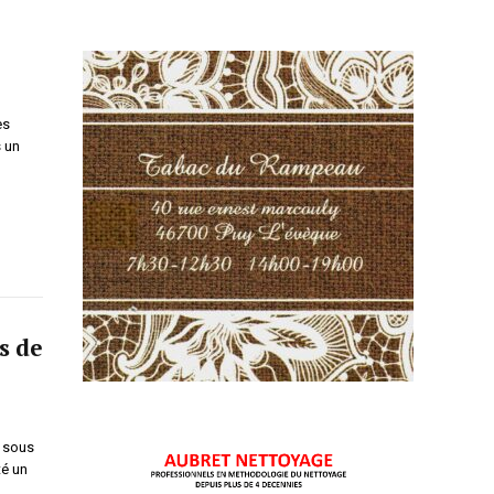
es
 un
s de
 sous
té un