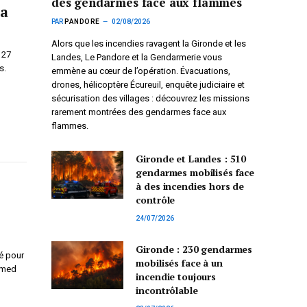
des gendarmes face aux flammes
éa
PAR
PANDORE
02/08/2026
Alors que les incendies ravagent la Gironde et les
 27
Landes, Le Pandore et la Gendarmerie vous
s.
emmène au cœur de l’opération. Évacuations,
drones, hélicoptère Écureuil, enquête judiciaire et
sécurisation des villages : découvrez les missions
rarement montrées des gendarmes face aux
flammes.
Gironde et Landes : 510
gendarmes mobilisés face
à des incendies hors de
contrôle
24/07/2026
Gironde : 230 gendarmes
é pour
mobilisés face à un
hamed
incendie toujours
incontrôlable