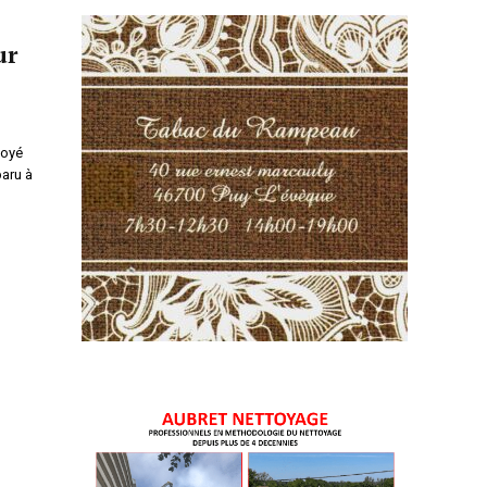
ur
loyé
paru à