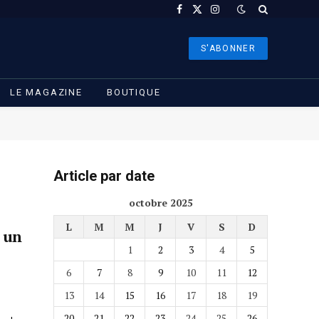
Facebook
X
Instagram
(Twitter)
S'ABONNER
LE MAGAZINE
BOUTIQUE
Article par date
octobre 2025
L
M
M
J
V
S
D
: un
1
2
3
4
5
6
7
8
9
10
11
12
13
14
15
16
17
18
19
20
21
22
23
24
25
26