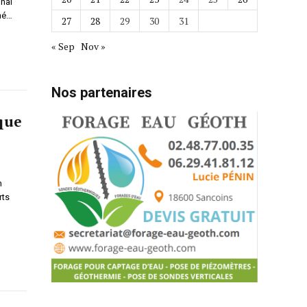
nal
ené…
27
28
29
30
31
« Sep
Nov »
Nos partenaires
 que
n
rts