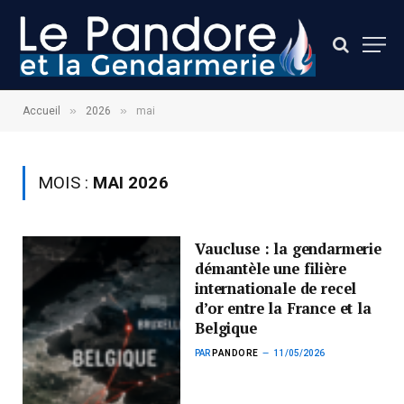
»
»
Accueil
2026
mai
MOIS :
MAI 2026
Vaucluse : la gendarmerie
démantèle une filière
internationale de recel
d’or entre la France et la
Belgique
PAR
PANDORE
11/05/2026