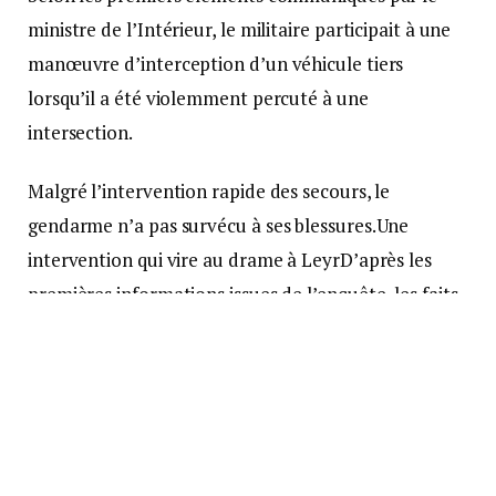
ministre de l’Intérieur, le militaire participait à une
manœuvre d’interception d’un véhicule tiers
lorsqu’il a été violemment percuté à une
intersection.
Malgré l’intervention rapide des secours, le
gendarme n’a pas survécu à ses blessures.Une
intervention qui vire au drame à LeyrD’après les
premières informations issues de l’enquête, les faits
se sont produits peu avant 14h30 sur la commune
de Leyr, au nord-est de Nancy.
Le militaire circulait à moto
lorsqu’il a été percuté par un