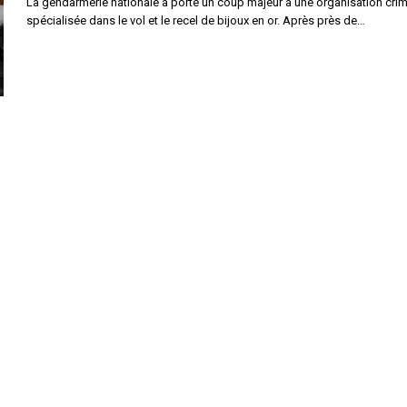
La gendarmerie nationale a porté un coup majeur à une organisation crim
spécialisée dans le vol et le recel de bijoux en or. Après près de…