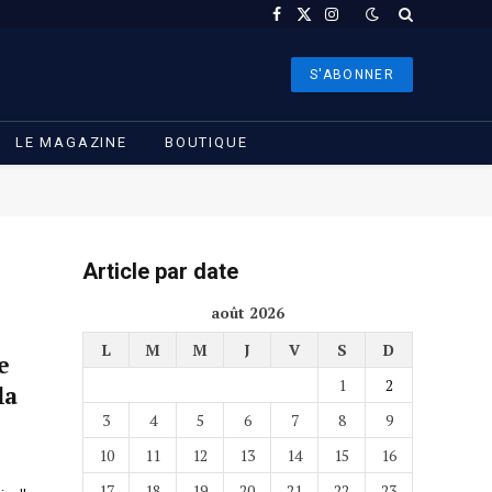
Facebook
X
Instagram
(Twitter)
S'ABONNER
LE MAGAZINE
BOUTIQUE
Article par date
août 2026
L
M
M
J
V
S
D
e
1
2
la
3
4
5
6
7
8
9
10
11
12
13
14
15
16
17
18
19
20
21
22
23