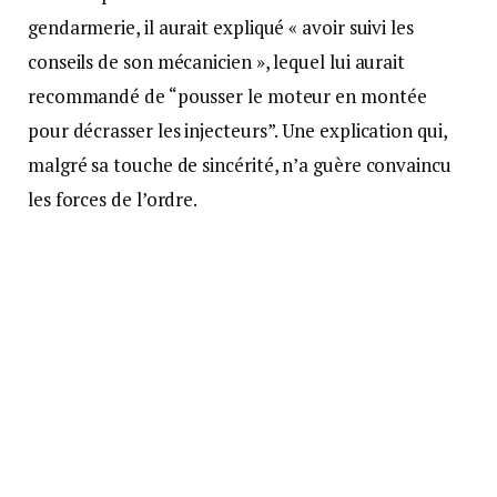
gendarmerie, il aurait expliqué « avoir suivi les
conseils de son mécanicien », lequel lui aurait
recommandé de “pousser le moteur en montée
pour décrasser les injecteurs”. Une explication qui,
malgré sa touche de sincérité, n’a guère convaincu
les forces de l’ordre.
Rétention immédiate du
permis
Les militaires ont procédé à la rétention immédiate
du permis du conducteur, une mesure obligatoire
pour un dépassement aussi important de la vitesse
autorisée. L’affaire a depuis suscité de nombreuses