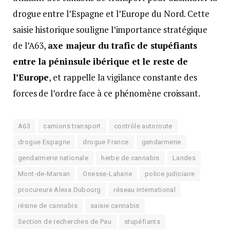
drogue entre l’Espagne et l’Europe du Nord. Cette
saisie historique souligne l’importance stratégique
de l’A63,
axe majeur du trafic de stupéfiants
entre la péninsule ibérique et le reste de
l’Europe
, et rappelle la vigilance constante des
forces de l’ordre face à ce phénomène croissant.
A63
camions transport
contrôle autoroute
drogue Espagne
drogue France
gendarmerie
gendarmerie nationale
herbe de cannabis
Landes
Mont-de-Marsan
Onesse-Laharie
police judiciaire
procureure Alexa Dubourg
réseau international
résine de cannabis
saisie cannabis
Section de recherches de Pau
stupéfiants