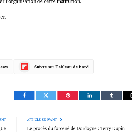
er l’organisation de cette institution.
rer.
News
Suivre sur Tableau de bord
Facebook
Twitter
Pinterest
LinkedIn
Tumblr
ENT
ARTICLE SUIVANT
QUE
Le procès du forcené de Dordogne : Terry Dupin