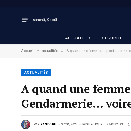
samedi, 8 août
ACTUALITÉS
SÉCURITÉ
»
»
Accueil
actualités
A quand une femme au poste de major
ACTUALITÉS
A quand une femme a
Gendarmerie… voi
PAR
PANDORE
27/04/2023
MISE À JOUR :
27/04/2023