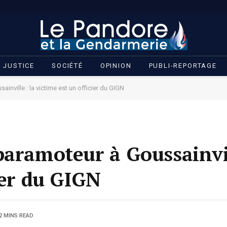
JUSTICE
SOCIÉTÉ
OPINION
PUBLI-REPORTAGE
inville : la victime est un officier du GIGN
paramoteur à Goussainvil
ier du GIGN
2 MINS READ