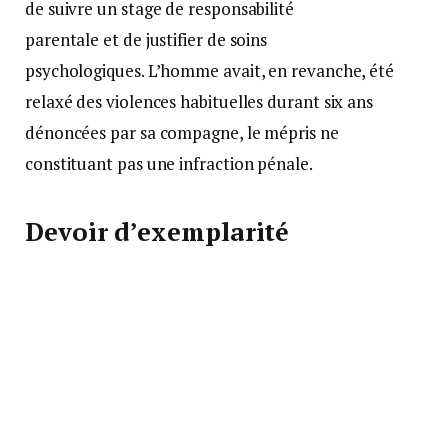
de suivre un stage de responsabilité
parentale et de justifier de soins
psychologiques. L’homme avait, en revanche, été
relaxé des violences habituelles durant six ans
dénoncées par sa compagne, le mépris ne
constituant pas une infraction pénale.
Devoir d’exemplarité
La radiation des cadres, plus lourde sanction du
barème disciplinaire de la gendarmerie, était-
elle proportionnée aux faits ? Le quadragénaire qui
la conteste plaide à la barre ses « très bons états de
service. La gendarmerie est confrontée à une vague
de départs, elle a besoin de moi ».