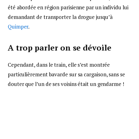
été abordée en région parisienne par un individu lui
demandant de transporter la drogue jusqu’à
Quimper
.
A trop parler on se dévoile
Cependant, dans le train, elle s’est montrée
particulièrement bavarde sur sa cargaison, sans se
douter que l’un de ses voisins était un gendarme !
Ce dernier, ayant entendu ses propos
compromettants, a signalé la situation aux autorités
policière pour l’intercepter à son arrivée au quai de
Quimper.