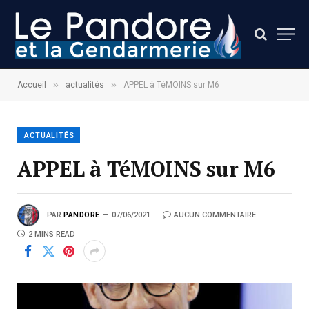
»
»
Accueil
actualités
APPEL à TéMOINS sur M6
ACTUALITÉS
APPEL à TéMOINS sur M6
PAR
PANDORE
07/06/2021
AUCUN COMMENTAIRE
2 MINS READ