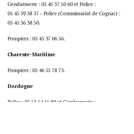
SAMU : 05 57 01 16 02 et Pompiers : 05 56 99 37 26.
Landes
SAMU : 05 58 05 11 98 et SDIS : 05 58 46 23 47 ou
05 58 51 56 50.
Police Nationale (Circonscription de Mont-de-
Marsan) : 05 58 05 52 24. /Police Nationale
(Circonscription de Dax) : 05 58 56 58 58 et
Gendarmerie : 05 58 06 56 33.
Lot-et-Garonne
SAMU : 05 53 48 95 75 et Pompiers : 05 53 48 95 18.