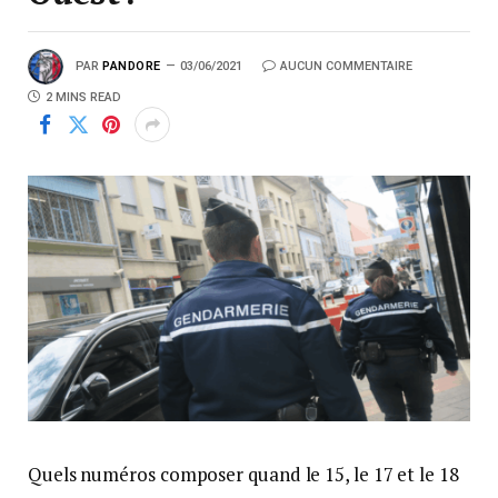
réseau d’Orange.
Liste pratique :
Depuis hier soir mercredi 2 juin, et jusqu’à nouvel
ordre, les services d’urgence ont mis en place des
numéros provisoires afin de contourner la panne de
réseau et de rester joignables.
Charente
Gendarmerie : 05 45 37 50 60 et Police :
05 45 39 38 37 – Police (Commissariat de Cognac) :
05 45 36 38 50.
Pompiers : 05 45 37 06 56.