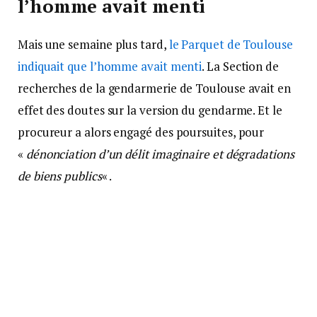
l’homme avait menti
Mais une semaine plus tard,
le Parquet de Toulouse
indiquait que l’homme avait menti
. La Section de
recherches de la gendarmerie de Toulouse avait en
effet des doutes sur la version du gendarme. Et le
procureur a alors engagé des poursuites, pour
«
dénonciation d’un délit imaginaire et dégradations
de biens publics
« .
Concernant le jugement rendu par le tribunal
correctionnel de Toulouse ce 10 janvier, le Parquet a
également précisé que le quinquagénaire devra
également suivre un protocole de soins, et a
interdiction d’exercer la profession de gendarme et