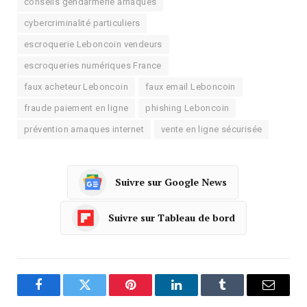
conseils gendarmerie arnaques
cybercriminalité particuliers
escroquerie Leboncoin vendeurs
escroqueries numériques France
faux acheteur Leboncoin
faux email Leboncoin
fraude paiement en ligne
phishing Leboncoin
prévention arnaques internet
vente en ligne sécurisée
Suivre sur Google News
Suivre sur Tableau de bord
Facebook
Twitter
Pinterest
LinkedIn
Tumblr
Courrie