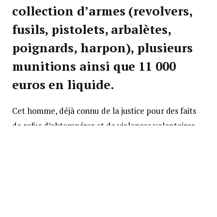
collection d’armes (revolvers,
fusils, pistolets, arbalètes,
poignards, harpon), plusieurs
munitions ainsi que 11 000
euros en liquide
.
Cet homme, déjà connu de la justice pour des faits
de refus d’obtempérer et de violences volontaires
en 2016 et 2024, a été mis en examen pour «
fabrication et détention non autorisées d’engins
explosifs » et « détention non autorisée d’armes de
catégorie B ». Il a été placé en détention provisoire
le 12 septembre.