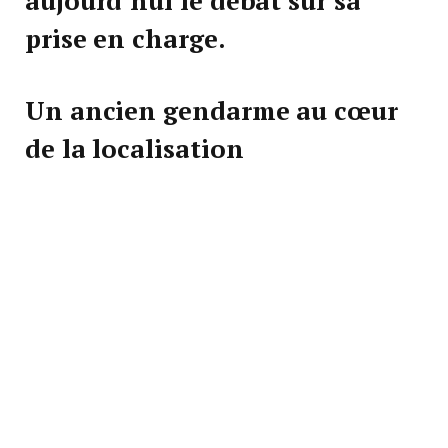
aujourd’hui le débat sur sa
prise en charge.
Un ancien gendarme au cœur
de la localisation
C’est l’engagement d’un
ancien gendarme
qui a
permis de retrouver Lucia*, 14 ans, disparue depuis
le 13 décembre 2025 à Levens, dans les Alpes-
Maritimes. La collégienne avait fugué alors qu’elle se
trouvait chez ses grands-parents.
Membre de l’Association d’assistance et de
recherche de personnes disparues (ARPD), l’ancien
militaire s’est mobilisé avec des bénévoles et des