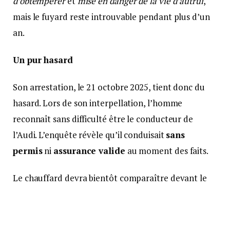
d’obtempérer
et
mise en danger de la vie d’autrui
,
mais le fuyard reste introuvable pendant plus d’un
an.
Un
pur hasard
Son arrestation, le 21 octobre 2025, tient donc du
hasard. Lors de son interpellation, l’homme
reconnaît sans difficulté être le conducteur de
l’Audi. L’enquête révèle qu’il conduisait
sans
permis
ni
assurance valide
au moment des faits.
Le chauffard devra bientôt comparaître devant le
tribunal correctionnel de
Valence
pour une série de
délits : refus d’obtempérer, excès de vitesse, mise en
danger de la vie d’autrui, circulation interdite sur la