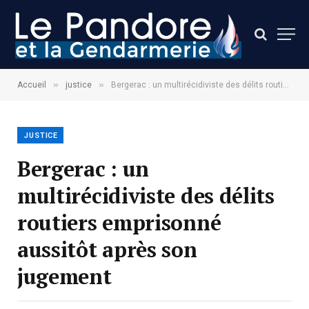
»
»
Accueil
justice
Bergerac : un multirécidiviste des délits routiers emprisonné aussitôt après son jugement
JUSTICE
Bergerac : un
multirécidiviste des délits
routiers emprisonné
aussitôt après son
jugement