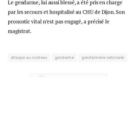
Le gendarme, lui aussi blessé, a été pris en charge
par les secours et hospitalisé au CHU de Dijon. Son
pronostic vital n’est pas engagé, a précisé le
magistrat.
attaque au couteau
gendarme
gendarmerie nationale
Suivre sur Google News
Suivre sur Tableau de bord
Facebook
Twitter
Pinterest
LinkedIn
Tumblr
Courrie