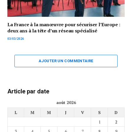
La France à la manœuvre pour sécuriser l’Europe :
deux ans à la tête d’un réseau spécialisé
03/03/2026
AJOUTER UN COMMENTAIRE
Article par date
août 2026
L
M
M
J
V
S
D
1
2
3
4
5
6
7
8
9