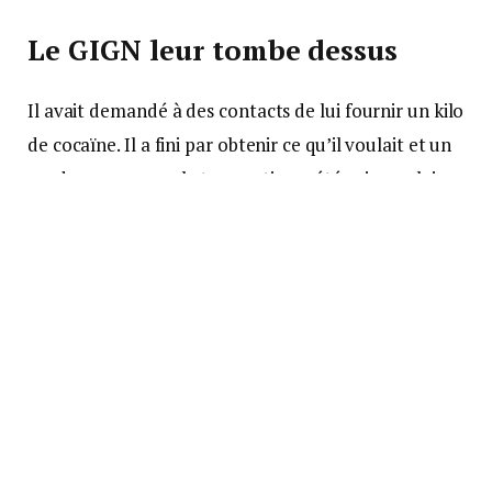
Le GIGN leur tombe dessus
Il avait demandé à des contacts de lui fournir un kilo
de cocaïne. Il a fini par obtenir ce qu’il voulait et un
rendez-vous pour la transaction a été pris en plein
jour sur le parking du fast-food où devaient se
retrouver ce « client » et ses fournisseurs
toulousains.
Lorsque le vendeur est allé chercher la drogue dans
la malle de sa voiture, les gendarmes dont des
membres du GIGN lui sont tombés dessus. Au moins
deux personnes ont été interpellées dont un
complice du fournisseur. Comme le confirme le