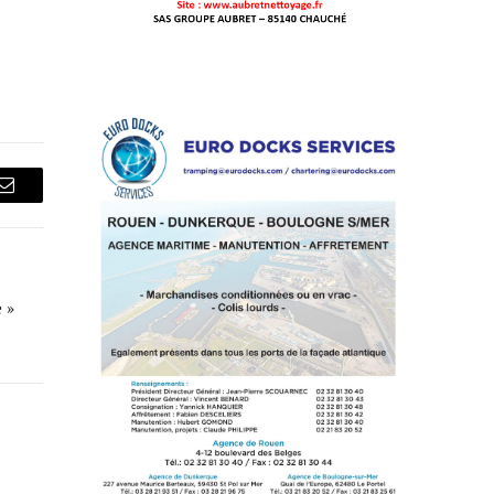
Courriel
 »