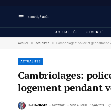
samedi, 8 août
ACTUALITÉS
SÉCURITÉ
»
»
Accueil
actualités
Cambriolages: police et gendarmerie v
ACTUALITÉS
Cambriolages: police
logement pendant v
PAR
PANDORE
16/07/2021
MISE À JOUR :
16/07/2021