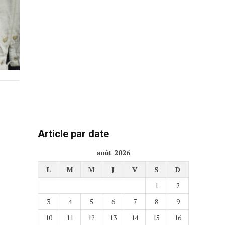
Article par date
août 2026
L
M
M
J
V
S
D
1
2
3
4
5
6
7
8
9
10
11
12
13
14
15
16