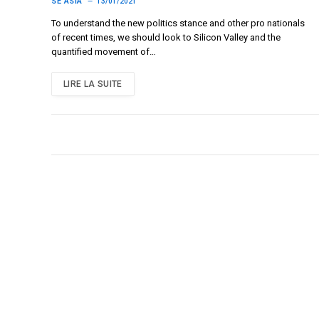
SE ASIA
13/01/2021
To understand the new politics stance and other pro nationals
of recent times, we should look to Silicon Valley and the
quantified movement of…
LIRE LA SUITE