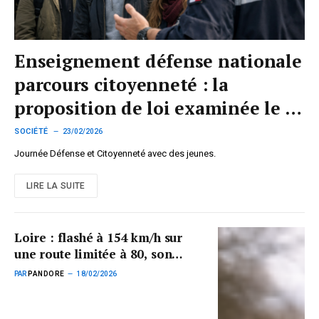
Enseignement défense nationale
parcours citoyenneté : la
proposition de loi examinée le 25
février 2026
SOCIÉTÉ
23/02/2026
Journée Défense et Citoyenneté avec des jeunes.
LIRE LA SUITE
Loire : flashé à 154 km/h sur
une route limitée à 80, son
permis retiré
PAR
PANDORE
18/02/2026