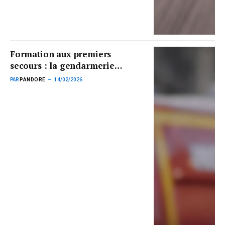
Formation aux premiers
secours : la gendarmerie
autorisée à déroger au taux
PAR
PANDORE
14/02/2026
d’encadrement