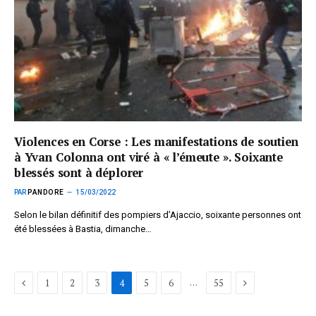
Violences en Corse : Les manifestations de soutien
à Yvan Colonna ont viré à « l’émeute ». Soixante
blessés sont à déplorer
PAR
PANDORE
15/03/2022
Selon le bilan définitif des pompiers d’Ajaccio, soixante personnes ont
été blessées à Bastia, dimanche…
Précédent
Suivant
…
1
2
3
4
5
6
55