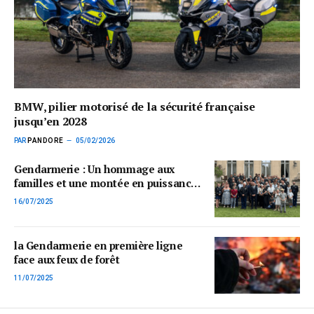
BMW, pilier motorisé de la sécurité française
jusqu’en 2028
PAR
PANDORE
05/02/2026
Gendarmerie : Un hommage aux
familles et une montée en puissance
des REXPEMO au Tour de France
16/07/2025
la Gendarmerie en première ligne
face aux feux de forêt
11/07/2025