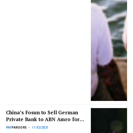
China’s Fosun to Sell German
Private Bank to ABN Amro for
$730m
PAR
PANDORE
11/02/2021