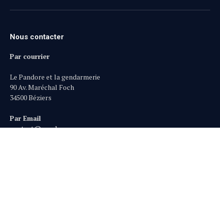
(Twitter)
Nous contacter
Par courrier
Le Pandore et la gendarmerie
90 Av. Maréchal Foch
34500 Béziers
Par Email
contact@pandore-
gendarmerie.org
Par Téléphone
09 73 01 36 64
Sommaire