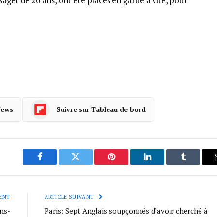
sager de 26 ans, ont été placés en garde à vue, pour
News
Suivre sur Tableau de bord
Facebook
Twitter
Pinterest
LinkedIn
Tumblr
ENT
ARTICLE SUIVANT
ns-
Paris: Sept Anglais soupçonnés d’avoir cherché à