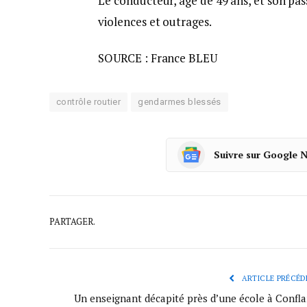
Le conducteur, âgé de 49 ans, et son pas
violences et outrages.
SOURCE : France BLEU
contrôle routier
gendarmes blessés
Suivre sur Google 
PARTAGER.
ARTICLE PRÉCÉD
Un enseignant décapité près d’une école à Confla