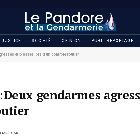
JUSTICE
SOCIÉTÉ
OPINION
PUBLI-REPORTAGE
essés et blessés lors d’un contrôle routier
:Deux gendarmes agressé
outier
1 MIN READ