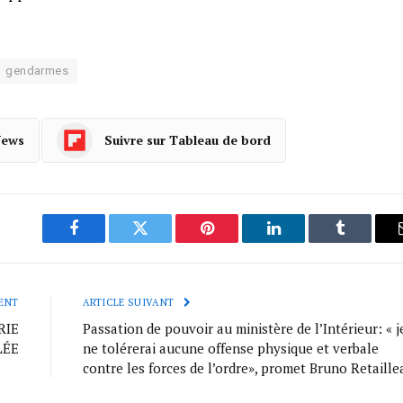
gendarmes
News
Suivre sur Tableau de bord
Facebook
Twitter
Pinterest
LinkedIn
Tumblr
ENT
ARTICLE SUIVANT
RIE
Passation de pouvoir au ministère de l’Intérieur: « j
LÉE
ne tolérerai aucune offense physique et verbale
contre les forces de l’ordre», promet Bruno Retaille