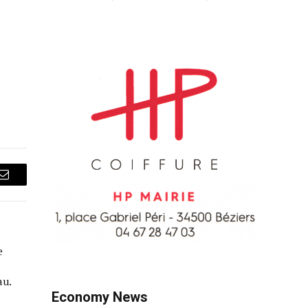
Courriel
e
au.
Economy News