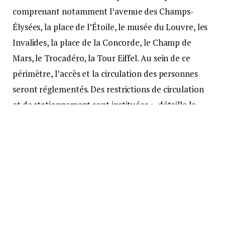
comprenant notamment l’avenue des Champs-
Élysées, la place de l’Étoile, le musée du Louvre, les
Invalides, la place de la Concorde, le Champ de
Mars, le Trocadéro, la Tour Eiffel. Au sein de ce
périmètre, l’accès et la circulation des personnes
seront réglementés. Des restrictions de circulation
et de stationnement sont instituées », détaille la
préfecture qui demande aux automobilistes de
contourner très largement cette zone.
Un système de pré-filtrage sera organisé pour le
grand public sur le périmètre d’accès pour le défilé
avec notamment l’ouverture des sacs et fouille des
vestes des visiteurs. Par ailleurs, un barriérage sera
installé sur l’avenue des Champs-Élysées.