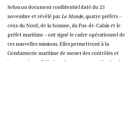
Selon un document confidentiel daté du 25
novembre et révélé par
Le Monde
, quatre préfets –
ceux du Nord, de la Somme, du Pas-de-Calais et le
préfet maritime – ont signé le cadre opérationnel de
ces nouvelles missions. Elles permettront à la
Gendarmerie maritime de mener des contrôles et
interventions ciblés dans les eaux peu profondes de
la Manche, dans des conditions strictement
encadrées par le droit maritime international et la
priorité absolue de sauvegarde de la vie humaine.
Pour éviter tout risque, les interceptions se feront
en amont de l’embarquement des passagers ;
l’usage de filets pour immobiliser les canots, évoqué
récemment dans la presse et vivement critiqué par