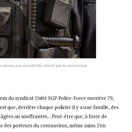
er dessus par un individu infecté par le coronavirus
 nom du syndicat Unité SGP Police-Force ouvrière 79,
est que, derrière chaque policier il y a une famille, des
 âgées ou souffrantes… Peut-être que, à force de
 des porteurs du coronavirus, même sains. J’en