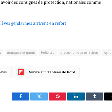
s avoir des consignes de protection, nationales comme
lèves gendarmes arrivent en refort
s
masques et gants
Policiers
protection des militaires
synd
News
Suivre sur Tableau de bord
Facebook
Twitter
Pinterest
LinkedIn
Tumblr