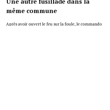
Une autre fusillade dans la
même commune
Après avoir ouvert le feu sur la foule, le commando
armé s’est lancé à moto dans une course
poursuite avec un automobiliste. Le groupe a tiré
sur sa voiture, mais ne l’a pas atteint. « Il ne s’agit
pas d’une tuerie de masse, mais plutôt d’un
règlement de compte », a précisé le colonel William
Vaquette, patron de la gendarmerie de Martinique
sur les propos repris par BFMTV. Avant ces deux
fusillades, des coups de feu ont été entendus lors
d’une autre soirée qui rassemblait 1 300 personnes
dans la même commune de Rivière-Salée. Les
gendarmes estiment que le même groupe de