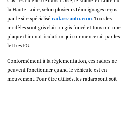
Castres ou encore dans l’Oise, le Maine-et-Loire ou
la Haute-Loire, selon plusieurs témoignages reçus
par le site spécialisé
radars-auto.com
. Tous les
modèles sont gris clair ou gris foncé et tous ont une
plaque d’immatriculation qui commencerait par les
lettres FG.
Conformément à la réglementation, ces radars ne
peuvent fonctionner quand le véhicule est en
mouvement. Pour être utilisés, les radars sont soit
posés sur un trépied au bord de la route, soit dans le
véhicule arrêté sur le bas-côté.
Une multitude de modèles
Ce modèle n’est pas le seul utilisé par les forces de