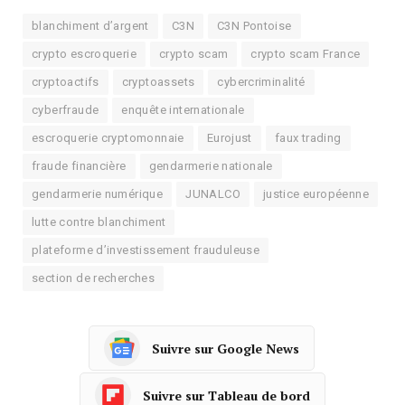
blanchiment d’argent
C3N
C3N Pontoise
crypto escroquerie
crypto scam
crypto scam France
cryptoactifs
cryptoassets
cybercriminalité
cyberfraude
enquête internationale
escroquerie cryptomonnaie
Eurojust
faux trading
fraude financière
gendarmerie nationale
gendarmerie numérique
JUNALCO
justice européenne
lutte contre blanchiment
plateforme d’investissement frauduleuse
section de recherches
Suivre sur Google News
Suivre sur Tableau de bord