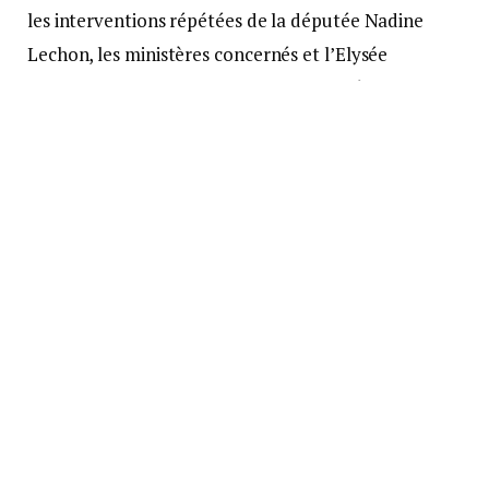
les interventions répétées de la députée Nadine
Lechon, les ministères concernés et l’Elysée
opposent un mur de silence. Entre procédures
inhumaines et absence de réponse politique,
Damien, héros blessé, attend toujours que la
République qu’il a servie reconnaisse sa souffrance.