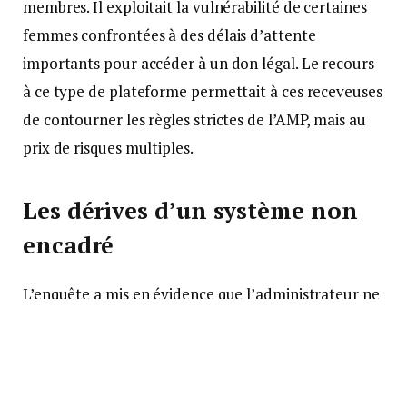
membres. Il exploitait la vulnérabilité de certaines
femmes confrontées à des délais d’attente
importants pour accéder à un don légal. Le recours
à ce type de plateforme permettait à ces receveuses
de contourner les règles strictes de l’AMP, mais au
prix de risques multiples.
Les dérives d’un système non
encadré
L’enquête a mis en évidence que l’administrateur ne
se contentait pas de gérer le site : il pratiquait lui-
même des dons illégaux de sperme. Pour monétiser
cette activité, il proposait des abonnements payants
et sollicitait des paiements en cryptomonnaie. Il