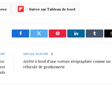
News
Suivre sur Tableau de bord
Facebook
Twitter
Pinterest
LinkedIn
Tumblr
ENT
ARTICLE SUIVANT
-en-
Arrêté à bord d’une voiture sérigraphiée comme un
’est
véhicule de gendarmerie
ails