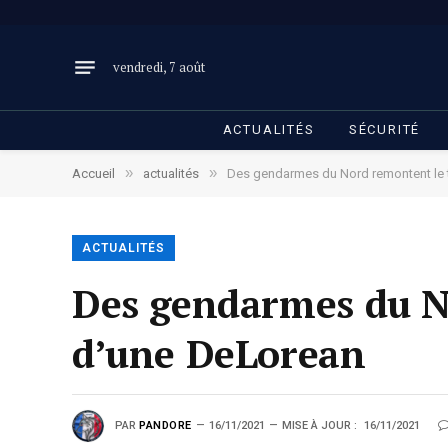
vendredi, 7 août
ACTUALITÉS
SÉCURITÉ
»
»
Accueil
actualités
Des gendarmes du Nord remontent le
ACTUALITÉS
Des gendarmes du N
d’une DeLorean
PAR
PANDORE
16/11/2021
MISE À JOUR :
16/11/2021