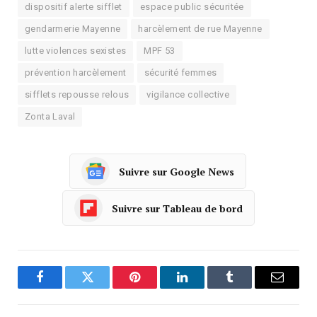
dispositif alerte sifflet
espace public sécuritée
gendarmerie Mayenne
harcèlement de rue Mayenne
lutte violences sexistes
MPF 53
prévention harcèlement
sécurité femmes
sifflets repousse relous
vigilance collective
Zonta Laval
Suivre sur Google News
Suivre sur Tableau de bord
Facebook
Twitter
Pinterest
LinkedIn
Tumblr
Courrie