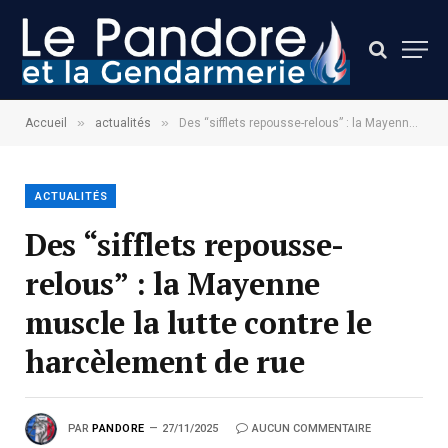
»
»
Accueil
actualités
Des “sifflets repousse-relous” : la Mayenne muscle la lutte contre le harcèlement de rue
ACTUALITÉS
Des “sifflets repousse-
relous” : la Mayenne
muscle la lutte contre le
harcèlement de rue
PAR
PANDORE
27/11/2025
AUCUN COMMENTAIRE