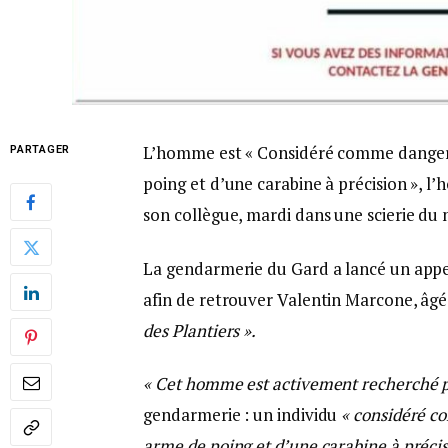
L’homme est « Considéré comme dangereu
PARTAGER
poing et d’une carabine à précision », l
son collègue, mardi dans une scierie du
La gendarmerie du Gard a lancé un appel 
afin de retrouver Valentin Marcone, âgé
des Plantiers ».
« Cet homme est activement recherché par 
gendarmerie : un individu
« considéré 
arme de poing et d’une carabine à précis