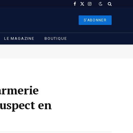
Facebook
X
Instagram
(Twitter)
S'ABONNER
LE MAGAZINE
BOUTIQUE
armerie
suspect en