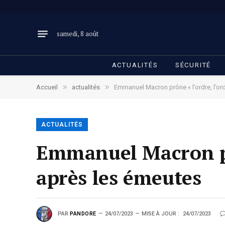
samedi, 8 août
ACTUALITÉS
SÉCURITÉ
»
»
Accueil
actualités
Emmanuel Macron prône « l’ordre, l’ord
ACTUALITÉS
Emmanuel Macron prôn
après les émeutes
PAR
PANDORE
24/07/2023
MISE À JOUR :
24/07/2023