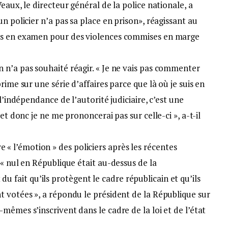
eaux, le directeur général de la police nationale, a
n policier n’a pas sa place en prison», réagissant au
is en examen pour des violences commises en marge
 n’a pas souhaité réagir. « Je ne vais pas commenter
rime sur une série d’affaires parce que là où je suis en
l’indépendance de l’autorité judiciaire, c’est une
et donc je ne me prononcerai pas sur celle-ci », a-t-il
 l’émotion » des policiers après les récentes
 « nul en République était au-dessus de la
nt du fait qu’ils protègent le cadre républicain et qu’ils
t votées », a répondu le président de la République sur
mêmes s’inscrivent dans le cadre de la loi et de l’état