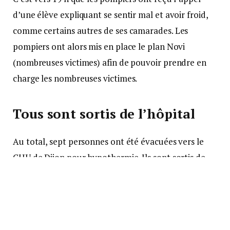
d’une élève expliquant se sentir mal et avoir froid,
comme certains autres de ses camarades. Les
pompiers ont alors mis en place le plan Novi
(nombreuses victimes) afin de pouvoir prendre en
charge les nombreuses victimes.
Tous sont sortis de l’hôpital
Au total, sept personnes ont été évacuées vers le
CHU de Dijon pour hypothermie. Ils sont sortis de
l’hôpital le lendemain. Dans un communiqué, le
commandant de l’école a souhaité éclaircir certains
points.
« Cet exercice sur la semaine du 16 au 20
janvier, avec nuits sur le terrain, faisait suite à