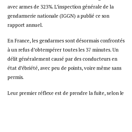
avec armes de 323%. L’inspection générale de la
gendarmerie nationale (IGGN) a publié ce son
rapport annuel.
En France, les gendarmes sont désormais confrontés
à un refus d’obtempérer toutes les 37 minutes. Un
délit généralement causé par des conducteurs en
état d’ébriété, avec peu de points, voire même sans
permis.
Leur premier réflexe est de prendre la fuite, selon le
patron de l’Inspection générale de la gendarmerie
nationale. Il reconnaît que les militaires doivent
progresser sur la gestion de ces délits. Il annonce
également sa volonté de créer un centre régional