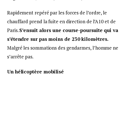
Rapidement repéré par les forces de l’ordre, le
chauffard prend la fuite en direction de l’A10 et de
Paris.
S’ensuit alors une course-poursuite qui va
s’étendre sur pas moins de 230 kilomètres.
Malgré les sommations des gendarmes, l’homme ne
s’arrête pas.
Un hélicoptère mobilisé
C’est pourtant peu dire qu’il est « cerné » : les
militaires des Groupements de gendarmerie
départementale du Loir-et-Cher et d’Eure-et-Loir
encadrent sa progression ; un hélicoptère de la
Section aérienne de gendarmerie de Tours l’observe