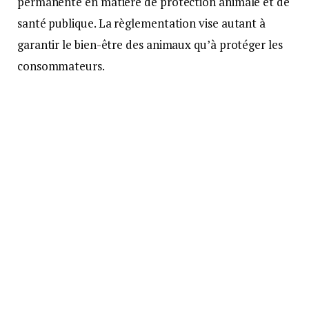
permanente en matière de protection animale et de
santé publique. La règlementation vise autant à
garantir le bien-être des animaux qu’à protéger les
consommateurs.
Source : infOccitanie
Suivre sur Google News
Suivre sur Tableau de bord
Facebook
Twitter
Pinterest
LinkedIn
Tumblr
Courrie