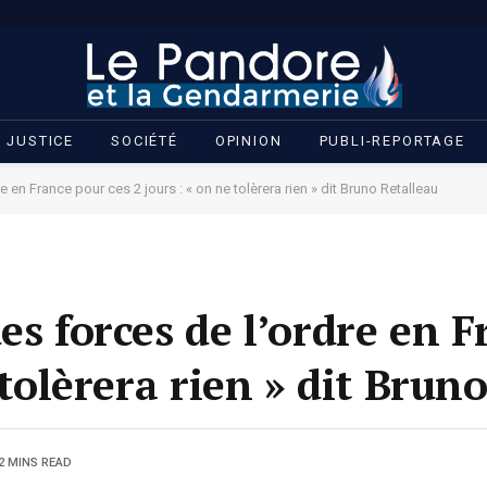
JUSTICE
SOCIÉTÉ
OPINION
PUBLI-REPORTAGE
 en France pour ces 2 jours : « on ne tolèrera rien » dit Bruno Retalleau
es forces de l’ordre en 
 tolèrera rien » dit Brun
2 MINS READ